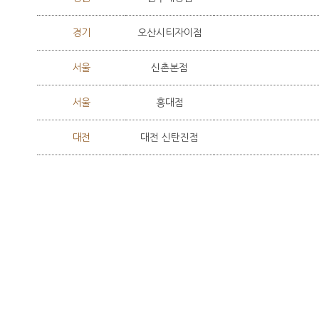
경기
오산시티자이점
서울
신촌본점
서울
홍대점
대전
대전 신탄진점