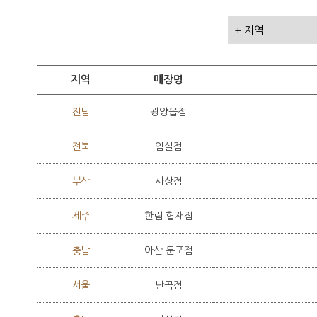
지역
매장명
전남
광양읍점
전북
임실점
부산
사상점
제주
한림 협재점
충남
아산 둔포점
서울
난곡점