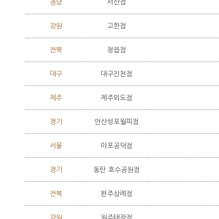
충남
서산점
강원
고한점
전북
정읍점
대구
대구진천점
제주
제주외도점
경기
안산성포월피점
서울
마포공덕점
경기
동탄 호수공원점
전북
완주삼례점
강원
원주태장점