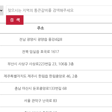
주소
전남 광양시 광양읍 용강4길8
전북 임실읍 호국로 1617
부산시 사상구 사상로223번길 23, 106동 3층
제주특별자치도 제주시 한림읍 한림중앙로 46, 2층
충남 아산시 둔포중앙로133번길 68
서울 관악구 난곡로 83