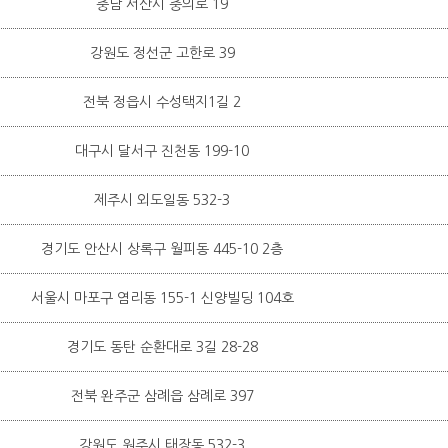
충남 서산시 충의로 19
강원도 정선군 고한로 39
전북 정읍시 수성택지1길 2
대구시 달서구 진천동 199-10
제주시 외도일동 532-3
경기도 안산시 상록구 월피동 445-10 2층
서울시 마포구 염리동 155-1 신양빌딩 104호
경기도 동탄 순환대로 3길 28-28
전북 완주군 삼례읍 삼례로 397
강원도 원주시 태장동 532-3