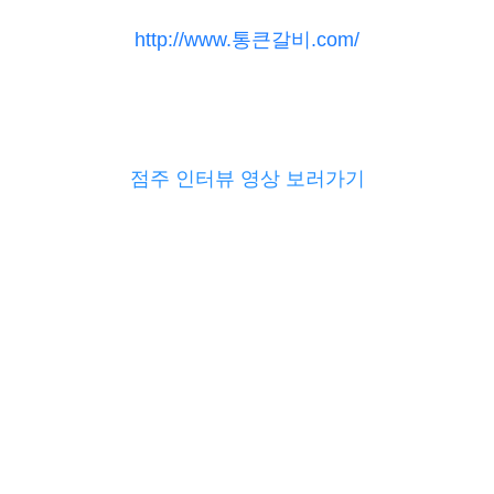
http://www.통큰갈비.com/
점주 인터뷰 영상 보러가기
 무한리필창업 삼겹살체인점 고기체인점 업종변경창업 업종전환 명륜진사갈비 국민전통갈비 북촌삼
템,은퇴창업,청년창업,프랜차이즈창업,뜨는창업,가맹점모집, 가맹점모집대행, 프랜차이즈영업, 프