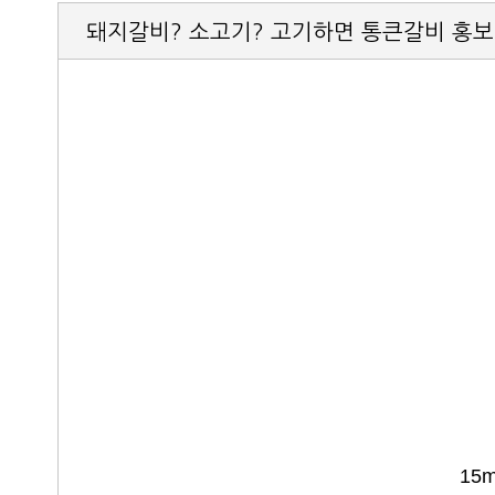
돼지갈비? 소고기? 고기하면 통큰갈비 홍
15