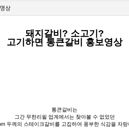
보영상
돼지갈비
?
소고기
?
고기하면 통큰갈비
홍보영상
통큰갈비는
그간 무한리필 업계에서는 찾아볼 수 없었던
mm
두께의 스테이크갈비를 고집하여 풍부한 식감을 자