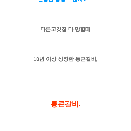
다른고깃집 다 망할때
10년 이상 성장한 통큰갈비,
통큰갈비.