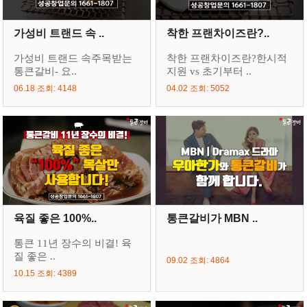
가성비 트랜드 속 ..
착한 프랜차이즈란?..
가성비 트랜드 속주목받는
착한 프랜차이즈란?한시적
통큰갈비- 요..
지원 vs 초기부터 ..
06.18 조회: 4148
04.02 조회: 5052
육질 좋은 100%..
통큰갈비가 MBN ..
통큰 11년 장수의 비결! 육
질 좋은 ..
09.02 조회: 4864
10.15 조회: 4389