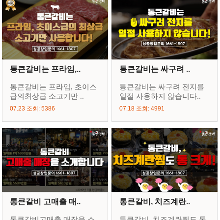
통큰갈비는 프라임,..
통큰갈비는 싸구려 ..
통큰갈비는 프라임, 초이스
통큰갈비는 싸구려 전지를
급의최상급 소고기만 ..
일절 사용하지 않습니다..
07.23 조회: 5386
07.18 조회: 4991
통큰갈비 고매출 매..
통큰갈비, 치즈계란..
통큰갈비고매출 매장을 소
통큰갈비, 치즈계란찜도 통