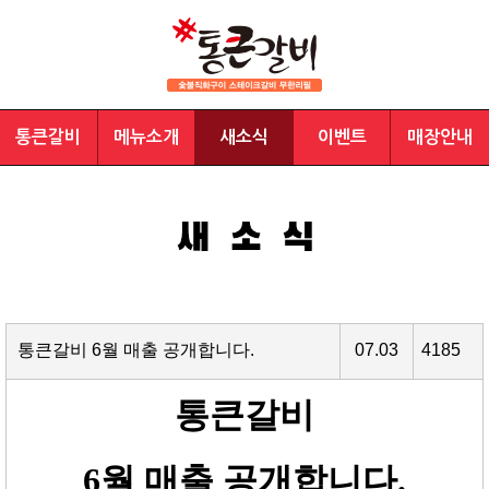
통큰갈비
메뉴소개
새소식
이벤트
매장안내
통큰갈비 6월 매출 공개합니다.
07.03
4185
통큰갈비
6
월 매출 공개합니다
.