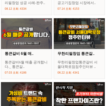
리필창업 성공 사례-완주..
공고기집창업 시장에서..
08.12 조회: 4334
07.14 조회: 4153
통큰갈비 6월 매..
무한리필창업 통큰갈..
통큰갈비6월 매출 공개합니
무한리필창업통큰갈비 서
다._ 통큰갈..
울대학로점점주인터뷰 ..
07.03 조회: 4186
06.22 조회: 4341