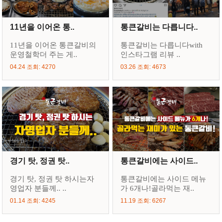
11년을 이어온 통..
통큰갈비는 다릅니다..
11년을 이어온 통큰갈비의
통큰갈비는 다릅니다with
운영철학더 주는 게..
인스타그램 리뷰 ..
04.24 조회: 4270
03.26 조회: 4673
경기 탓, 정권 탓..
통큰갈비에는 사이드..
경기 탓, 정권 탓 하시는자
통큰갈비에는 사이드 메뉴
영업자 분들께.. ..
가 6개나!골라먹는 재..
01.14 조회: 4245
11.19 조회: 6267