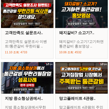
고객만족도 설문조사..
돼지갈비? 소고기?..
고객만족도 설문조사 이벤
돼지갈비? 소고기?고기하면
트!통큰갈비 무한리필 ..
통큰갈비 홍보영상 ..
11.10 조회: 4733
10.06 조회: 4532
지방 중소형상권에서..
망고플레이트 4관왕..
지방 중소형상권에서무한
망고플레이트 4관왕의 주인