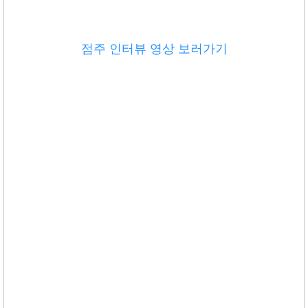
점주 인터뷰 영상 보러가기
고기집창업 돼지갈비창업 고깃집창업 무한리필창업 삼겹살체인점 고기체인점 업종변경창업
업종전환 명륜진사갈비 국민전통갈비 북촌삼대갈비 면륜진사갈비창업 업종전환창업
소자본창업,창업,부부창업,창업아이템,은퇴창업,청년창업,프랜차이즈창업,뜨는창업,
가맹점모집, 가맹점모집대행, 프랜차이즈영업, 프랜차이즈영업대행, 프랜차이즈가맹사업
체인점모집, 체인점모집대행, 프랜차이즈인큐베이팅, 가맹점모집광고,
프렌차이즈인큐베이팅, 프렌차이즈영업, 프렌차이즈영업대행, 프렌차이즈가맹사업
덤덤덤쪽갈비