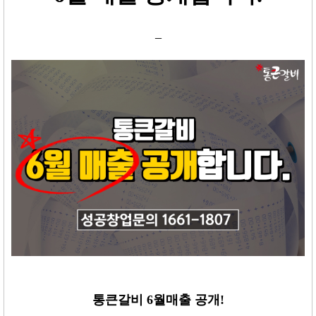
_
통큰갈비
6
월매출 공개
!