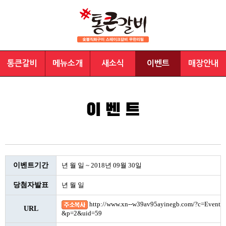
통큰갈비
메뉴소개
새소식
이벤트
매장안내
이벤트기간
년 월 일 ~ 2018년 09월 30일
당첨자발표
년 월 일
http://www.xn--w39av95ayinegb.com/?c=Event
URL
&p=2&uid=59