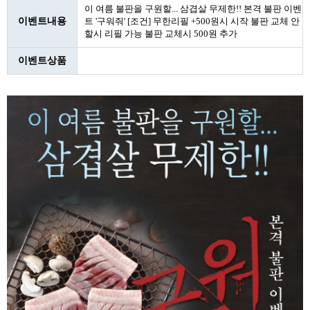
이 여름 불판을 구원할... 삼겹살 무제한!! 본격 불판 이벤
이벤트내용
트 '구워줘' [조건] 무한리필 +500원시 시작 불판 교체 안
할시 리필 가능 불판 교체시 500원 추가
이벤트상품