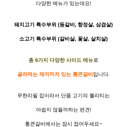
다양한 메뉴가 있는데요
!
돼지고기 특수부위
(
등갈비
,
항정살
,
삼겹살
)
소고기 특수부위
(
갈비살
,
꽃살
,
살치살
)
총
6
가지 다양한 사이드 메뉴
로
골라먹는 재미까지 있는 통큰갈비
입니다
.
무한리필 집이라서 단품 고기의 퀄리티는
아쉽지 않을까하는 편견
!
통큰갈비에서는 잠시 접어두세요
~