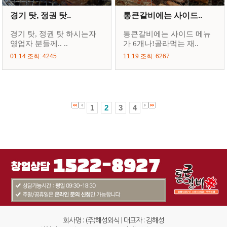
경기 탓, 정권 탓..
통큰갈비에는 사이드..
경기 탓, 정권 탓 하시는자
통큰갈비에는 사이드 메뉴
영업자 분들께.. ..
가 6개나!골라먹는 재..
01.14 조회: 4245
11.19 조회: 6267
1
2
3
4
회사명 : (주)해성외식 | 대표자 : 김해성