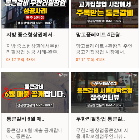
지방 중소형상권에서..
망고플레이트 4관왕..
지방 중소형상권에서무한
망고플레이트 4관왕의 주인
리필창업 성공 사례-완주..
공고기집창업 시장에서..
08.12 조회: 4334
07.14 조회: 4153
통큰갈비 6월 매..
무한리필창업 통큰갈..
통큰갈비6월 매출 공개합니
무한리필창업통큰갈비 서
다._ 통큰갈..
울대학로점점주인터뷰 ..