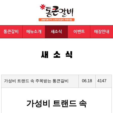
통큰갈비
메뉴소개
새소식
이벤트
매장안내
가성비 트랜드 속 주목받는 통큰갈비
06.18
4147
가성비 트랜드 속