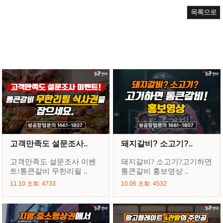
목록으로
고객만족도 설문조사..
돼지갈비? 소고기?..
고객만족도 설문조사 이벤
돼지갈비? 소고기?고기하면
트!통큰갈비 무한리필 ..
통큰갈비 홍보영상 ..
11.10 조회: 4733
10.06 조회: 4532