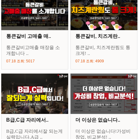
통큰갈비 고매출 매..
통큰갈비, 치즈계란..
통큰갈비고매출 매장을 소
통큰갈비, 치즈계란찜도 통
개합니다 ..
크게! ..
07.18 조회: 5017
07.18 조회: 4909
B급,C급 자리에서..
더 이상은 없습니다..
B급,C급 자리에서잘 되는게
더 이상은 없습니다!가성비
실력입니다.A급 ..
창업, 비교분석! ..