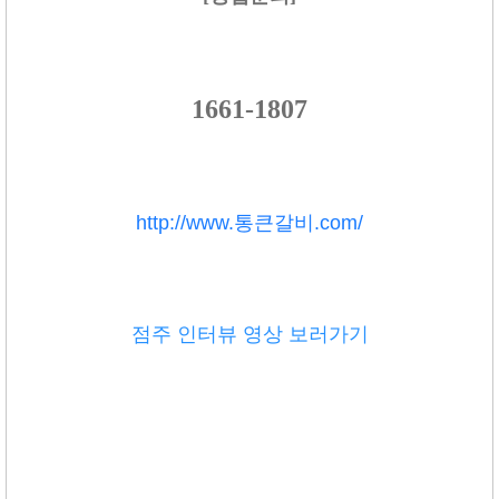
1661-1807
http://www.통큰갈비.com/
점주 인터뷰 영상 보러가기
고기집창업 돼지갈비창업 고깃집창업 무한리필창업 삼겹살체인점 고기체인점 업종변경창업
업종전환 명륜진사갈비 국민전통갈비 북촌삼대갈비 면륜진사갈비창업 업종전환창업