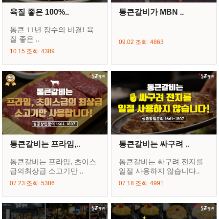
육질 좋은 100%..
통큰갈비가 MBN ..
통큰 11년 장수의 비결! 육
질 좋은 ..
09.02 조회: 4863
10.15 조회: 4389
통큰갈비는 프라임,..
통큰갈비는 싸구려 ..
통큰갈비는 프라임, 초이스
통큰갈비는 싸구려 전지를
급의최상급 소고기만 ..
일절 사용하지 않습니다..
07.23 조회: 5386
07.18 조회: 4991