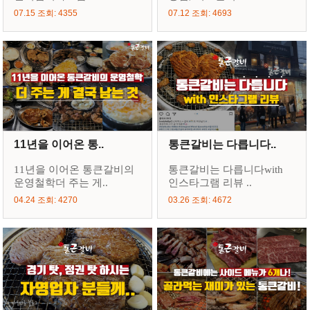
07.15 조회: 4355
07.12 조회: 4693
11년을 이어온 통..
통큰갈비는 다릅니다..
11년을 이어온 통큰갈비의
통큰갈비는 다릅니다with
운영철학더 주는 게..
인스타그램 리뷰 ..
04.24 조회: 4270
03.26 조회: 4672