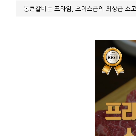
통큰갈비는 프라임, 초이스급의 최상급 소