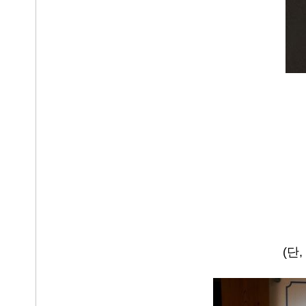
(
단
,